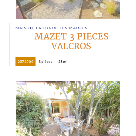
MAISON, LA LONDE-LES-MAURES
MAZET 3 PIECES
VALCROS
257 250 €
3 pièces
53 m²