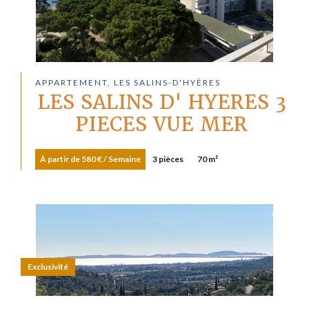
APPARTEMENT, LES SALINS-D'HYÈRES
LES SALINS D' HYERES 3
PIECES VUE MER
À partir de 580 € / Semaine
3 pièces
70 m²
Exclusivité