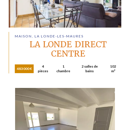
MAISON, LA LONDE-LES-MAURES
LA LONDE DIRECT
CENTRE
4
1
2 salles de
102
483 000 €
pièces
chambre
bains
m²