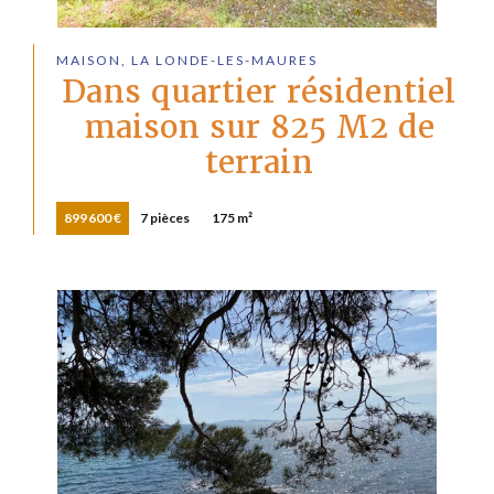
MAISON, LA LONDE-LES-MAURES
Dans quartier résidentiel
maison sur 825 M2 de
terrain
899 600 €
7 pièces
175 m²