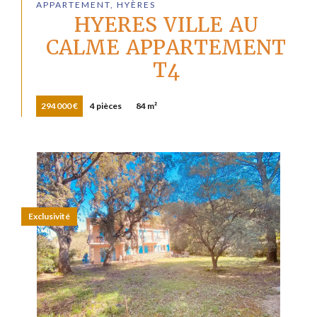
APPARTEMENT, HYÈRES
HYERES VILLE AU
CALME APPARTEMENT
T4
294 000 €
4 pièces
84 m²
Exclusivité